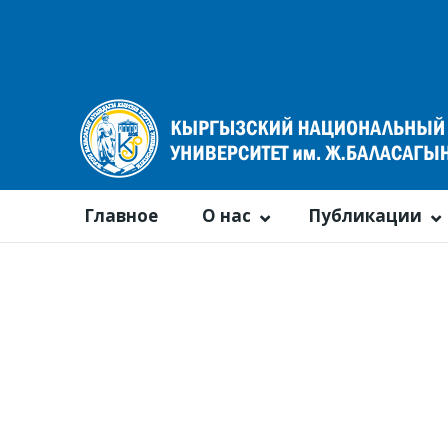
Главное
О нас
Публикации
Календарь событий
По году
По месяцам
По неделям