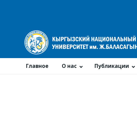
Главное
О нас
Публикации
Календарь событий
По году
По месяцам
По неделям