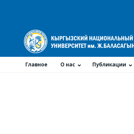
Главное
О нас
Публикации
Календарь событий
По году
По месяцам
По неделям