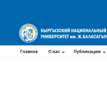
Главное
О нас
Публикации
Календарь событий
По году
По месяцам
По неделям