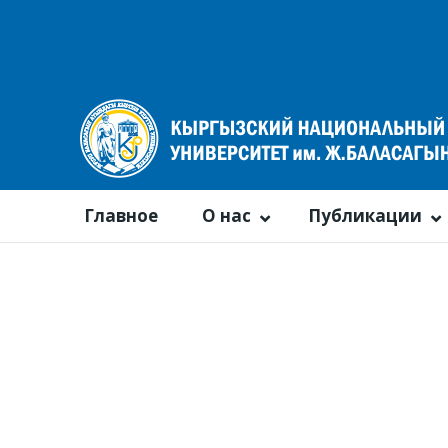
Главное
О нас
Публикации
Календарь событий
По году
По месяцам
По неделям