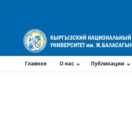
Главное
О нас
Публикации
Календарь событий
По году
По месяцам
По неделям