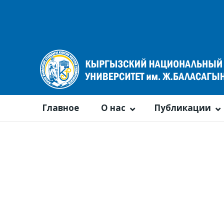
Главное
О нас
Публикации
Календарь событий
По году
По месяцам
По неделям